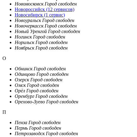
Новомосковск
Город свободен
Новороссийск
(12 сервисов)
Новосибирск
(1 сервис)
Новоуральск
Город свободен
Новочеркасск
Город свободен
Новый Уренгой
Город свободен
Ногинск
Город свободен
Норильск
Город свободен
Ноябрьск
Город свободен
О
Обнинск
Город свободен
Одинцово
Город свободен
Озерск
Город свободен
Омск
Город свободен
Орёл
Город свободен
Оренбург
Город свободен
Орехово-Зуево
Город свободен
П
Пенза
Город свободен
Пермь
Город свободен
Петрозаводск
Город свободен