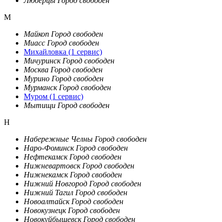
Люберцы
Город свободен
М
Майкоп
Город свободен
Миасс
Город свободен
Михайловка
(1 сервис)
Мичуринск
Город свободен
Москва
Город свободен
Мурино
Город свободен
Мурманск
Город свободен
Муром
(1 сервис)
Мытищи
Город свободен
Н
Набережные Челны
Город свободен
Наро-Фоминск
Город свободен
Нефтекамск
Город свободен
Нижневартовск
Город свободен
Нижнекамск
Город свободен
Нижний Новгород
Город свободен
Нижний Тагил
Город свободен
Новоалтайск
Город свободен
Новокузнецк
Город свободен
Новокуйбышевск
Город свободен