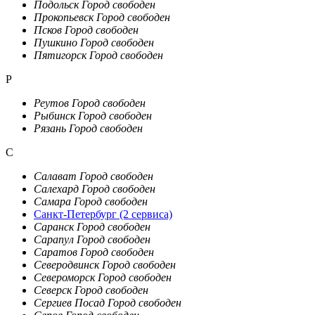
Подольск
Город свободен
Прокопьевск
Город свободен
Псков
Город свободен
Пушкино
Город свободен
Пятигорск
Город свободен
Р
Реутов
Город свободен
Рыбинск
Город свободен
Рязань
Город свободен
С
Салават
Город свободен
Салехард
Город свободен
Самара
Город свободен
Санкт-Петербург
(2 сервиса)
Саранск
Город свободен
Сарапул
Город свободен
Саратов
Город свободен
Северодвинск
Город свободен
Североморск
Город свободен
Северск
Город свободен
Сергиев Посад
Город свободен