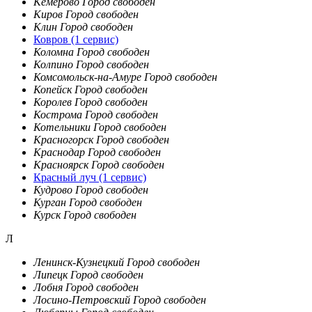
Кемерово
Город свободен
Киров
Город свободен
Клин
Город свободен
Ковров
(1 сервис)
Коломна
Город свободен
Колпино
Город свободен
Комсомольск-на-Амуре
Город свободен
Копейск
Город свободен
Королев
Город свободен
Кострома
Город свободен
Котельники
Город свободен
Красногорск
Город свободен
Краснодар
Город свободен
Красноярск
Город свободен
Красный луч
(1 сервис)
Кудрово
Город свободен
Курган
Город свободен
Курск
Город свободен
Л
Ленинск-Кузнецкий
Город свободен
Липецк
Город свободен
Лобня
Город свободен
Лосино-Петровский
Город свободен