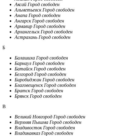
Аксай
Город свободен
Альметьевск
Город свободен
Анапа
Город свободен
Ангарск
Город свободен
Армавир
Город свободен
Архангельск
Город свободен
Астрахань
Город свободен
Б
Балашиха
Город свободен
Барнаул
Город свободен
Батайск
Город свободен
Белгород
Город свободен
Биробиджан
Город свободен
Благовещенск
Город свободен
Братск
Город свободен
Брянск
Город свободен
В
Великий Новгород
Город свободен
Верхняя Пышма
Город свободен
Владивосток
Город свободен
Владикавказ
Город свободен