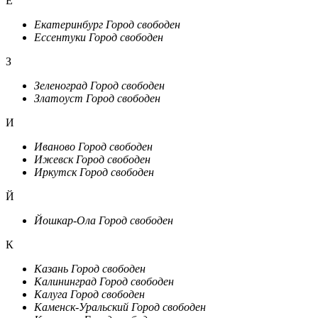
Е
Екатеринбург
Город свободен
Ессентуки
Город свободен
З
Зеленоград
Город свободен
Златоуст
Город свободен
И
Иваново
Город свободен
Ижевск
Город свободен
Иркутск
Город свободен
Й
Йошкар-Ола
Город свободен
К
Казань
Город свободен
Калининград
Город свободен
Калуга
Город свободен
Каменск-Уральский
Город свободен