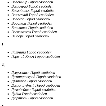
Владимир
Город свободен
Волгоград
Город свободен
Волгодонск
Город свободен
Волжский
Город свободен
Вологда
Город свободен
Воронеж
Город свободен
Воткинск
Город свободен
Всеволожск
Город свободен
Выборг
Город свободен
Г
Гатчина
Город свободен
Горячий Ключ
Город свободен
Д
Дзержинск
Город свободен
Димитровград
Город свободен
Дмитров
Город свободен
Долгопрудный
Город свободен
Домодедово
Город свободен
Дубна
Город свободен
Дюртюли
Город свободен