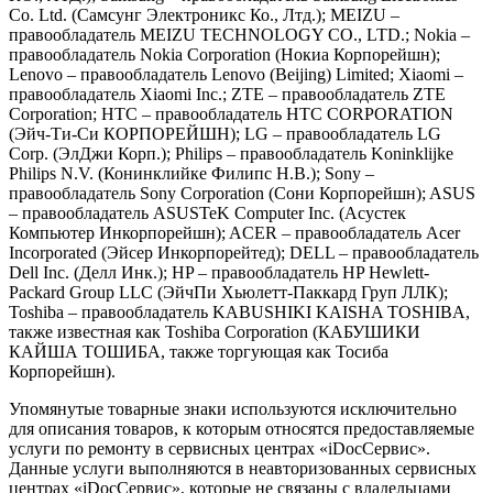
Co. Ltd. (Самсунг Электроникс Ко., Лтд.); MEIZU –
правообладатель MEIZU TECHNOLOGY CO., LTD.; Nokia –
правообладатель Nokia Corporation (Нокиа Корпорейшн);
Lenovo – правообладатель Lenovo (Beijing) Limited; Xiaomi –
правообладатель Xiaomi Inc.; ZTE – правообладатель ZTE
Corporation; HTC – правообладатель HTC CORPORATION
(Эйч-Ти-Си КОРПОРЕЙШН); LG – правообладатель LG
Corp. (ЭлДжи Корп.); Philips – правообладатель Koninklijke
Philips N.V. (Конинклийке Филипс Н.В.); Sony –
правообладатель Sony Corporation (Сони Корпорейшн); ASUS
– правообладатель ASUSTeK Computer Inc. (Асустек
Компьютер Инкорпорейшн); ACER – правообладатель Acer
Incorporated (Эйсер Инкорпорейтед); DELL – правообладатель
Dell Inc. (Делл Инк.); HP – правообладатель HP Hewlett-
Packard Group LLC (ЭйчПи Хьюлетт-Паккард Груп ЛЛК);
Toshiba – правообладатель KABUSHIKI KAISHA TOSHIBA,
также известная как Toshiba Corporation (КАБУШИКИ
КАЙША ТОШИБА, также торгующая как Тосиба
Корпорейшн).
Упомянутые товарные знаки используются исключительно
для описания товаров, к которым относятся предоставляемые
услуги по ремонту в сервисных центрах «iDocСервис».
Данные услуги выполняются в неавторизованных сервисных
центрах «iDocСервис», которые не связаны с владельцами