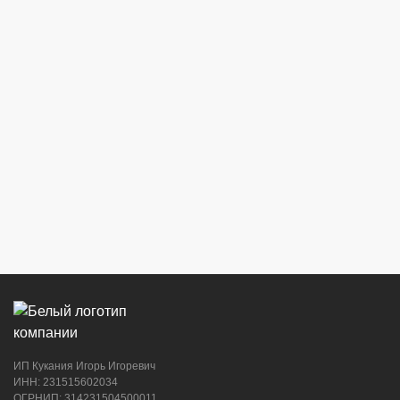
ИП Кукания Игорь Игоревич
ИНН: 231515602034
ОГРНИП: 314231504500011