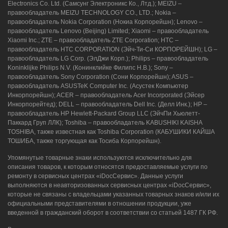
Electronics Co. Ltd. (Самсунг Электроникс Ко., Лтд.); MEIZU –
правообладатель MEIZU TECHNOLOGY CO., LTD.; Nokia –
правообладатель Nokia Corporation (Нокиа Корпорейшн); Lenovo –
правообладатель Lenovo (Beijing) Limited; Xiaomi – правообладатель
Xiaomi Inc.; ZTE – правообладатель ZTE Corporation; HTC –
правообладатель HTC CORPORATION (Эйч-Ти-Си КОРПОРЕЙШН); LG –
правообладатель LG Corp. (ЭлДжи Корп.); Philips – правообладатель
Koninklijke Philips N.V. (Конинклийке Филипс Н.В.); Sony –
правообладатель Sony Corporation (Сони Корпорейшн); ASUS –
правообладатель ASUSTeK Computer Inc. (Асустек Компьютер
Инкорпорейшн); ACER – правообладатель Acer Incorporated (Эйсер
Инкорпорейтед); DELL – правообладатель Dell Inc. (Делл Инк.); HP –
правообладатель HP Hewlett-Packard Group LLC (ЭйчПи Хьюлетт-
Паккард Груп ЛЛК); Toshiba – правообладатель KABUSHIKI KAISHA
TOSHIBA, также известная как Toshiba Corporation (КАБУШИКИ КАЙША
ТОШИБА, также торгующая как Тосиба Корпорейшн).
Упомянутые товарные знаки используются исключительно для
описания товаров, к которым относятся предоставляемые услуги по
ремонту в сервисных центрах «iDocСервис». Данные услуги
выполняются в неавторизованных сервисных центрах «iDocСервис»,
которые не связаны с владельцами указанных товарных знаков и/или их
официальными представителями в отношении продукции, уже
введенной в гражданский оборот в соответствии со статьей 1487 ГК РФ.