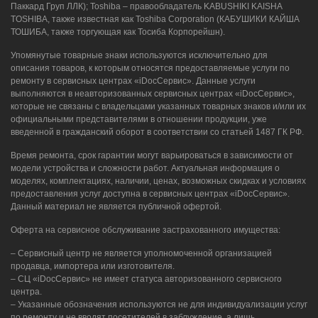
Паккард Груп ЛЛК); Toshiba – правообладатель KABUSHIKI KAISHA
TOSHIBA, также известная как Toshiba Corporation (КАБУШИКИ КАЙША
ТОШИБА, также торгующая как Тосиба Корпорейшн).
Упомянутые товарные знаки используются исключительно для
описания товаров, к которым относятся предоставляемые услуги по
ремонту в сервисных центрах «iDocСервис». Данные услуги
выполняются в неавторизованных сервисных центрах «iDocСервис»,
которые не связаны с владельцами указанных товарных знаков и/или их
официальными представителями в отношении продукции, уже
введенной в гражданский оборот в соответствии со статьей 1487 ГК РФ.
Время ремонта, срок гарантии могут варьироваться в зависимости от
модели устройства и сложности работ. Актуальная информация о
моделях, комплектациях, наличии, ценах, возможных скидках и условиях
предоставления услуг доступна в сервисных центрах «iDocСервис».
Данный материал не является публичной офертой.
Оферта на сервисное обслуживание застрахованного имущества:
– Сервисный центр не является уполномоченной организацией
продавца, импортера или изготовителя.
– СЦ «iDocСервис» не имеет статуса авторизованного сервисного
центра.
– Указанные обозначения используются не для индивидуализации услуг
по ремонту и не вводят посетителей в заблуждение, а лишь