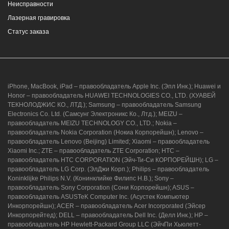
Неисправности
Лазерная гравировка
Статус заказа
iPhone, MacBook, iPad – правообладатель Apple Inc. (Эпл Инк.); Huawei и
Honor – правообладатель HUAWEI TECHNOLOGIES CO., LTD. (ХУАВЕЙ
ТЕКНОЛОДЖИС КО., ЛТД.); Samsung – правообладатель Samsung
Electronics Co. Ltd. (Самсунг Электроникс Ко., Лтд.); MEIZU –
правообладатель MEIZU TECHNOLOGY CO., LTD.; Nokia –
правообладатель Nokia Corporation (Нокиа Корпорейшн); Lenovo –
правообладатель Lenovo (Beijing) Limited; Xiaomi – правообладатель
Xiaomi Inc.; ZTE – правообладатель ZTE Corporation; HTC –
правообладатель HTC CORPORATION (Эйч-Ти-Си КОРПОРЕЙШН); LG –
правообладатель LG Corp. (ЭлДжи Корп.); Philips – правообладатель
Koninklijke Philips N.V. (Конинклийке Филипс Н.В.); Sony –
правообладатель Sony Corporation (Сони Корпорейшн); ASUS –
правообладатель ASUSTeK Computer Inc. (Асустек Компьютер
Инкорпорейшн); ACER – правообладатель Acer Incorporated (Эйсер
Инкорпорейтед); DELL – правообладатель Dell Inc. (Делл Инк.); HP –
правообладатель HP Hewlett-Packard Group LLC (ЭйчПи Хьюлетт-