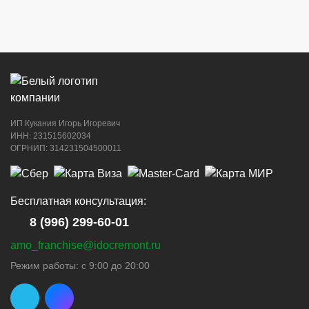
ИП Кукания Игорь Игоревич
ИНН: 231515602034
ОГРНИП: 314231504500011
Бесплатная консультация:
8 (996) 299-60-01
amo_franchise@idocremont.ru
Режим работы: с 9:00 до 20:00