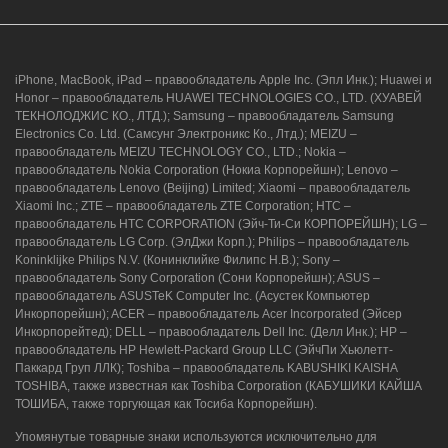
iPhone, MacBook, iPad – правообладатель Apple Inc. (Эпл Инк.); Huawei и
Honor – правообладатель HUAWEI TECHNOLOGIES CO., LTD. (ХУАВЕЙ
ТЕКНОЛОДЖИС КО., ЛТД.); Samsung – правообладатель Samsung
Electronics Co. Ltd. (Самсунг Электроникс Ко., Лтд.); MEIZU –
правообладатель MEIZU TECHNOLOGY CO., LTD.; Nokia –
правообладатель Nokia Corporation (Нокиа Корпорейшн); Lenovo –
правообладатель Lenovo (Beijing) Limited; Xiaomi – правообладатель
Xiaomi Inc.; ZTE – правообладатель ZTE Corporation; HTC –
правообладатель HTC CORPORATION (Эйч-Ти-Си КОРПОРЕЙШН); LG –
правообладатель LG Corp. (ЭлДжи Корп.); Philips – правообладатель
Koninklijke Philips N.V. (Конинклийке Филипс Н.В.); Sony –
правообладатель Sony Corporation (Сони Корпорейшн); ASUS –
правообладатель ASUSTeK Computer Inc. (Асустек Компьютер
Инкорпорейшн); ACER – правообладатель Acer Incorporated (Эйсер
Инкорпорейтед); DELL – правообладатель Dell Inc. (Делл Инк.); HP –
правообладатель HP Hewlett-Packard Group LLC (ЭйчПи Хьюлетт-
Паккард Груп ЛЛК); Toshiba – правообладатель KABUSHIKI KAISHA
TOSHIBA, также известная как Toshiba Corporation (КАБУШИКИ КАЙША
ТОШИБА, также торгующая как Тосиба Корпорейшн).
Упомянутые товарные знаки используются исключительно для