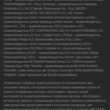
ТЕКНОЛОДЖИС КО., ЛТД.); Samsung – правообладатель Samsung
Electronics Co. Ltd. (Самсунг Электроникс Ко., Лтд.); MEIZU –
правообладатель MEIZU TECHNOLOGY CO., LTD.; Nokia –
правообладатель Nokia Corporation (Нокиа Корпорейшн); Lenovo –
правообладатель Lenovo (Beijing) Limited; Xiaomi – правообладатель
Xiaomi Inc.; ZTE – правообладатель ZTE Corporation; HTC –
правообладатель HTC CORPORATION (Эйч-Ти-Си КОРПОРЕЙШН); LG –
правообладатель LG Corp. (ЭлДжи Корп.); Philips – правообладатель
Koninklijke Philips N.V. (Конинклийке Филипс Н.В.); Sony –
правообладатель Sony Corporation (Сони Корпорейшн); ASUS –
правообладатель ASUSTeK Computer Inc. (Асустек Компьютер
Инкорпорейшн); ACER – правообладатель Acer Incorporated (Эйсер
Инкорпорейтед); DELL – правообладатель Dell Inc. (Делл Инк.); HP –
правообладатель HP Hewlett-Packard Group LLC (ЭйчПи Хьюлетт-
Паккард Груп ЛЛК); Toshiba – правообладатель KABUSHIKI KAISHA
TOSHIBA, также известная как Toshiba Corporation (КАБУШИКИ КАЙША
ТОШИБА, также торгующая как Тосиба Корпорейшн).
Упомянутые товарные знаки используются исключительно для
описания товаров, к которым относятся предоставляемые услуги по
ремонту в сервисных центрах «iDocСервис». Данные услуги
выполняются в неавторизованных сервисных центрах «iDocСервис»,
которые не связаны с владельцами указанных товарных знаков и/или их
официальными представителями в отношении продукции, уже
введенной в гражданский оборот в соответствии со статьей 1487 ГК РФ.