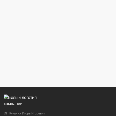
ИП Кукания Игорь Игоревич