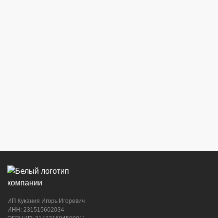
ИП Кукания Игорь Игоревич
ИНН: 231515602034