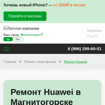
Хочешь новый iPhone? —
от 2500₽ в месяц!
Перейти в магазин
Корзина
Ваш город:
Магнитогорск
?
Пусто
Да
Нет
8 (996) 299-60-01
Главная
Ремонт смартфонов
Ремонт Huawei
Ремонт Huawei в
Магнитогорске