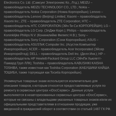
Electronics Co. Ltd. (Самсунг Электроникс Ко., Лтд.); MEIZU –
правообладатель MEIZU TECHNOLOGY CO., LTD.; Nokia –
правообладатель Nokia Corporation (Нокиа Корпорейшн); Lenovo –
правообладатель Lenovo (Beijing) Limited; Xiaomi – правообладатель
Xiaomi Inc.; ZTE – правообладатель ZTE Corporation; HTC –
правообладатель HTC CORPORATION (Эйч-Ти-Си КОРПОРЕЙШН); LG –
правообладатель LG Corp. (ЭлДжи Корп.); Philips – правообладатель
Koninklijke Philips N.V. (Конинклийке Филипс Н.В.); Sony –
правообладатель Sony Corporation (Сони Корпорейшн); ASUS –
правообладатель ASUSTeK Computer Inc. (Асустек Компьютер
Инкорпорейшн); ACER – правообладатель Acer Incorporated (Эйсер
Инкорпорейтед); DELL – правообладатель Dell Inc. (Делл Инк.); HP –
правообладатель HP Hewlett-Packard Group LLC (ЭйчПи Хьюлетт-
Паккард Груп ЛЛК); Toshiba – правообладатель KABUSHIKI KAISHA
TOSHIBA, также известная как Toshiba Corporation (КАБУШИКИ КАЙША
ТОШИБА, также торгующая как Тосиба Корпорейшн).
Упомянутые товарные знаки используются исключительно для
описания товаров, к которым относятся предоставляемые услуги по
ремонту в сервисных центрах «iDocСервис». Данные услуги
выполняются в неавторизованных сервисных центрах «iDocСервис»,
которые не связаны с владельцами указанных товарных знаков и/или их
официальными представителями в отношении продукции, уже
введенной в гражданский оборот в соответствии со статьей 1487 ГК РФ.