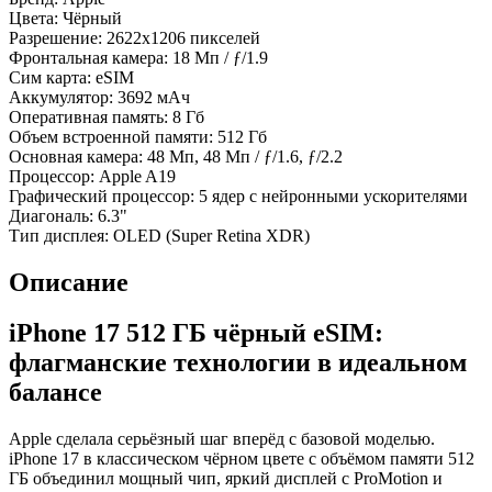
Цвета:
Чёрный
Разрешение:
2622x1206 пикселей
Фронтальная камера:
18 Мп / ƒ/1.9
Сим карта:
eSIM
Аккумулятор:
3692 мАч
Оперативная память:
8 Гб
Объем встроенной памяти:
512 Гб
Основная камера:
48 Мп, 48 Мп / ƒ/1.6, ƒ/2.2
Процессор:
Apple A19
Графический процессор:
5 ядер с нейронными ускорителями
Диагональ:
6.3"
Тип дисплея:
OLED (Super Retina XDR)
Описание
iPhone 17 512 ГБ чёрный eSIM:
флагманские технологии в идеальном
балансе
Apple сделала серьёзный шаг вперёд с базовой моделью.
iPhone 17 в классическом чёрном цвете с объёмом памяти 512
ГБ объединил мощный чип, яркий дисплей с ProMotion и