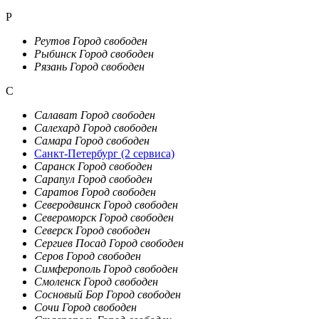
Р
Реутов
Город свободен
Рыбинск
Город свободен
Рязань
Город свободен
С
Салават
Город свободен
Салехард
Город свободен
Самара
Город свободен
Санкт-Петербург
(2 сервиса)
Саранск
Город свободен
Сарапул
Город свободен
Саратов
Город свободен
Северодвинск
Город свободен
Североморск
Город свободен
Северск
Город свободен
Сергиев Посад
Город свободен
Серов
Город свободен
Симферополь
Город свободен
Смоленск
Город свободен
Сосновый Бор
Город свободен
Сочи
Город свободен