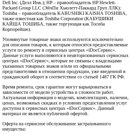
Dell Inc. (Делл Инк.); HP – правообладатель HP Hewlett-
Packard Group LLC (ЭйчПи Хьюлетт-Паккард Груп ЛЛК);
Toshiba – правообладатель KABUSHIKI KAISHA TOSHIBA,
также известная как Toshiba Corporation (КАБУШИКИ
КАЙША ТОШИБА, также торгующая как Тосиба
Корпорейшн).
Упомянутые товарные знаки используются исключительно
для описания товаров, к которым относятся предоставляемые
услуги по ремонту в сервисных центрах «iDocСервис».
Данные услуги выполняются в неавторизованных сервисных
центрах «iDocСервис», которые не связаны с владельцами
указанных товарных знаков и/или их официальными
представителями в отношении продукции, уже введенной в
гражданский оборот в соответствии со статьей 1487 ГК РФ.
Время ремонта, срок гарантии могут варьироваться в
зависимости от модели устройства и сложности работ.
Актуальная информация о моделях, комплектациях, наличии,
ценах, возможных скидках и условиях предоставления услуг
доступна в сервисных центрах «iDocСервис». Данный
материал не является публичной офертой.
Оферта на сервисное обслуживание застрахованного
имущества: