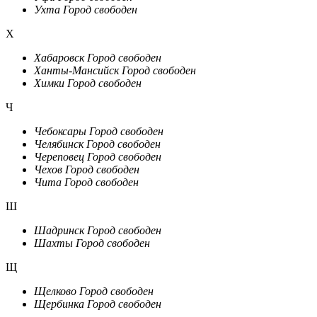
Ухта
Город свободен
Х
Хабаровск
Город свободен
Ханты-Мансийск
Город свободен
Химки
Город свободен
Ч
Чебоксары
Город свободен
Челябинск
Город свободен
Череповец
Город свободен
Чехов
Город свободен
Чита
Город свободен
Ш
Шадринск
Город свободен
Шахты
Город свободен
Щ
Щелково
Город свободен
Щербинка
Город свободен