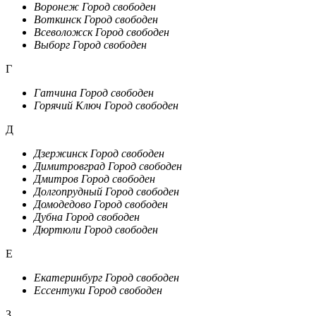
Воронеж
Город свободен
Воткинск
Город свободен
Всеволожск
Город свободен
Выборг
Город свободен
Г
Гатчина
Город свободен
Горячий Ключ
Город свободен
Д
Дзержинск
Город свободен
Димитровград
Город свободен
Дмитров
Город свободен
Долгопрудный
Город свободен
Домодедово
Город свободен
Дубна
Город свободен
Дюртюли
Город свободен
Е
Екатеринбург
Город свободен
Ессентуки
Город свободен
З