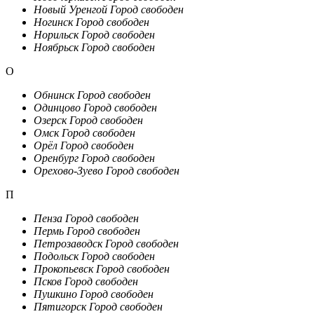
Новый Уренгой
Город свободен
Ногинск
Город свободен
Норильск
Город свободен
Ноябрьск
Город свободен
О
Обнинск
Город свободен
Одинцово
Город свободен
Озерск
Город свободен
Омск
Город свободен
Орёл
Город свободен
Оренбург
Город свободен
Орехово-Зуево
Город свободен
П
Пенза
Город свободен
Пермь
Город свободен
Петрозаводск
Город свободен
Подольск
Город свободен
Прокопьевск
Город свободен
Псков
Город свободен
Пушкино
Город свободен
Пятигорск
Город свободен