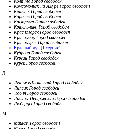
Колпино
Город свободен
Комсомольск-на-Амуре
Город свободен
Копейск
Город свободен
Королев
Город свободен
Кострома
Город свободен
Котельники
Город свободен
Красногорск
Город свободен
Краснодар
Город свободен
Красноярск
Город свободен
Красный луч
(1 сервис)
Кудрово
Город свободен
Курган
Город свободен
Курск
Город свободен
Л
Ленинск-Кузнецкий
Город свободен
Липецк
Город свободен
Лобня
Город свободен
Лосино-Петровский
Город свободен
Люберцы
Город свободен
М
Майкоп
Город свободен
Миасс
Город свободен