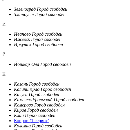
Зеленоград
Город свободен
Златоуст
Город свободен
И
Иваново
Город свободен
Ижевск
Город свободен
Иркутск
Город свободен
Й
Йошкар-Ола
Город свободен
К
Казань
Город свободен
Калининград
Город свободен
Калуга
Город свободен
Каменск-Уральский
Город свободен
Кемерово
Город свободен
Киров
Город свободен
Клин
Город свободен
Ковров
(1 сервис)
Коломна
Город свободен