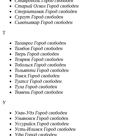
Ставрополь
Город свободен
Старый Оскол
Город свободен
Стерлитамак
Город свободен
Сургут
Город свободен
Сыктывкар
Город свободен
Т
Таганрог
Город свободен
Тамбов
Город свободен
Тверь
Город свободен
Темрюк
Город свободен
Тобольск
Город свободен
Тольятти
Город свободен
Томск
Город свободен
Туапсе
Город свободен
Тула
Город свободен
Тюмень
Город свободен
У
Улан-Удэ
Город свободен
Ульяновск
Город свободен
Уссурийск
Город свободен
Усть-Илимск
Город свободен
Уфа
Город свободен