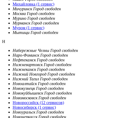
Михайловка
(1 сервис)
Мичуринск
Город свободен
Москва
Город свободен
Мурино
Город свободен
Мурманск
Город свободен
Муром
(1 сервис)
Мытищи
Город свободен
Н
Набережные Челны
Город свободен
Наро-Фоминск
Город свободен
Нефтекамск
Город свободен
Нижневартовск
Город свободен
Нижнекамск
Город свободен
Нижний Новгород
Город свободен
Нижний Тагил
Город свободен
Новоалтайск
Город свободен
Новокузнецк
Город свободен
Новокуйбышевск
Город свободен
Новомосковск
Город свободен
Новороссийск
(12 сервисов)
Новосибирск
(1 сервис)
Новоуральск
Город свободен
Новочеркасск
Город свободен