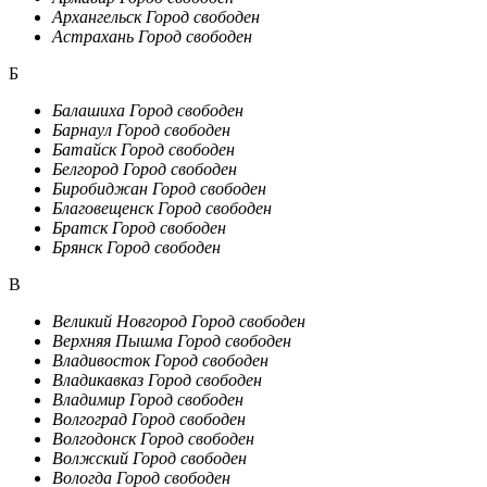
Архангельск
Город свободен
Астрахань
Город свободен
Б
Балашиха
Город свободен
Барнаул
Город свободен
Батайск
Город свободен
Белгород
Город свободен
Биробиджан
Город свободен
Благовещенск
Город свободен
Братск
Город свободен
Брянск
Город свободен
В
Великий Новгород
Город свободен
Верхняя Пышма
Город свободен
Владивосток
Город свободен
Владикавказ
Город свободен
Владимир
Город свободен
Волгоград
Город свободен
Волгодонск
Город свободен
Волжский
Город свободен
Вологда
Город свободен