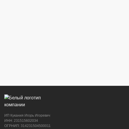
ИП Кукания Игорь Игоревич
ИНН: 231515602034
ОГРНИП: 314231504500011