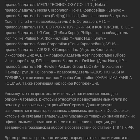
правообладатель MEIZU TECHNOLOGY CO., LTD.; Nokia –
правообладатель Nokia Corporation (Нокиа Корпорейшн); Lenovo –
правообладатель Lenovo (Beijing) Limited; Xiaomi – правообладатель
Xiaomi Inc.; ZTE – правообладатель ZTE Corporation; HTC –
правообладатель HTC CORPORATION (Эйч-Ти-Си КОРПОРЕЙШН); LG –
правообладатель LG Corp. (ЭлДжи Корп.); Philips – правообладатель
Koninklijke Philips N.V. (Конинклийке Филипс Н.В.); Sony –
правообладатель Sony Corporation (Сони Корпорейшн); ASUS –
правообладатель ASUSTeK Computer Inc. (Асустек Компьютер
Инкорпорейшн); ACER – правообладатель Acer Incorporated (Эйсер
Инкорпорейтед); DELL – правообладатель Dell Inc. (Делл Инк.); HP –
правообладатель HP Hewlett-Packard Group LLC (ЭйчПи Хьюлетт-
Паккард Груп ЛЛК); Toshiba – правообладатель KABUSHIKI KAISHA
TOSHIBA, также известная как Toshiba Corporation (КАБУШИКИ КАЙША
ТОШИБА, также торгующая как Тосиба Корпорейшн).
Упомянутые товарные знаки используются исключительно для
описания товаров, к которым относятся предоставляемые услуги по
ремонту в сервисных центрах «iDocСервис». Данные услуги
выполняются в неавторизованных сервисных центрах «iDocСервис»,
которые не связаны с владельцами указанных товарных знаков и/или их
официальными представителями в отношении продукции, уже
введенной в гражданский оборот в соответствии со статьей 1487 ГК РФ.
Время ремонта, срок гарантии могут варьироваться в зависимости от