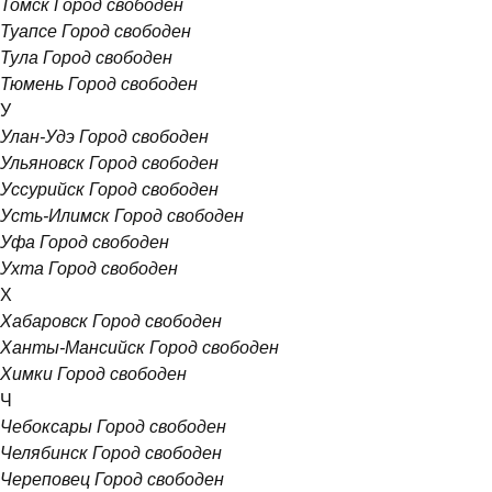
Томск
Город свободен
Туапсе
Город свободен
Тула
Город свободен
Тюмень
Город свободен
У
Улан-Удэ
Город свободен
Ульяновск
Город свободен
Уссурийск
Город свободен
Усть-Илимск
Город свободен
Уфа
Город свободен
Ухта
Город свободен
Х
Хабаровск
Город свободен
Ханты-Мансийск
Город свободен
Химки
Город свободен
Ч
Чебоксары
Город свободен
Челябинск
Город свободен
Череповец
Город свободен