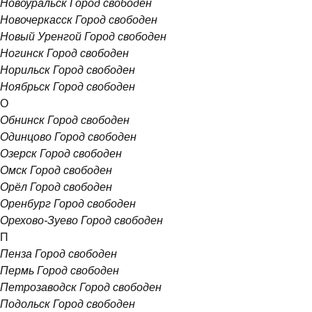
Новоуральск
Город свободен
Новочеркасск
Город свободен
Новый Уренгой
Город свободен
Ногинск
Город свободен
Норильск
Город свободен
Ноябрьск
Город свободен
О
Обнинск
Город свободен
Одинцово
Город свободен
Озерск
Город свободен
Омск
Город свободен
Орёл
Город свободен
Оренбург
Город свободен
Орехово-Зуево
Город свободен
П
Пенза
Город свободен
Пермь
Город свободен
Петрозаводск
Город свободен
Подольск
Город свободен