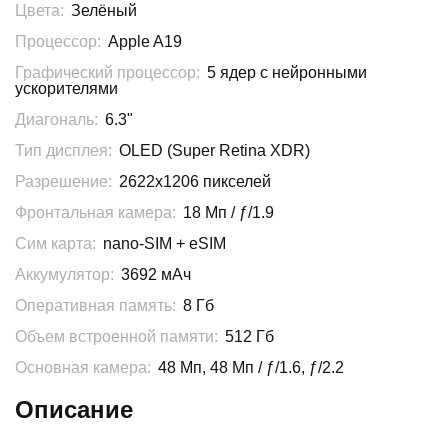
Цвета:
Зелёный
Процессор:
Apple A19
Графический процессор:
5 ядер с нейронными
ускорителями
Диагональ:
6.3"
Тип дисплея:
OLED (Super Retina XDR)
Разрешение:
2622x1206 пикселей
Фронтальная камера:
18 Мп / ƒ/1.9
Сим карта:
nano-SIM + eSIM
Аккумулятор:
3692 мАч
Оперативная память:
8 Гб
Объем встроенной памяти:
512 Гб
Основная камера:
48 Мп, 48 Мп / ƒ/1.6, ƒ/2.2
Описание