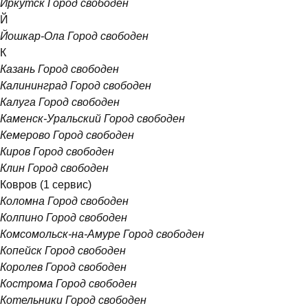
Иркутск
Город свободен
Й
Йошкар-Ола
Город свободен
К
Казань
Город свободен
Калининград
Город свободен
Калуга
Город свободен
Каменск-Уральский
Город свободен
Кемерово
Город свободен
Киров
Город свободен
Клин
Город свободен
Ковров
(1 сервис)
Коломна
Город свободен
Колпино
Город свободен
Комсомольск-на-Амуре
Город свободен
Копейск
Город свободен
Королев
Город свободен
Кострома
Город свободен
Котельники
Город свободен