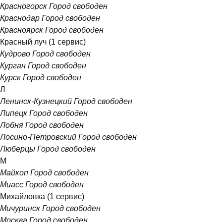
Красногорск
Город свободен
Краснодар
Город свободен
Красноярск
Город свободен
Красный луч
(1 сервис)
Кудрово
Город свободен
Курган
Город свободен
Курск
Город свободен
Л
Ленинск-Кузнецкий
Город свободен
Липецк
Город свободен
Лобня
Город свободен
Лосино-Петровский
Город свободен
Люберцы
Город свободен
М
Майкоп
Город свободен
Миасс
Город свободен
Михайловка
(1 сервис)
Мичуринск
Город свободен
Москва
Город свободен