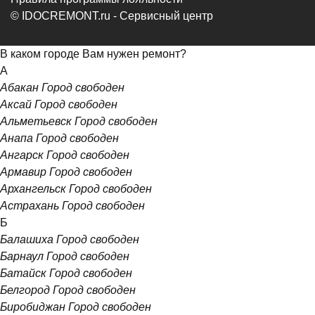
© IDOCREMONT.ru - Сервисный центр
В каком городе Вам нужен ремонт?
А
Абакан
Город свободен
Аксай
Город свободен
Альметьевск
Город свободен
Анапа
Город свободен
Ангарск
Город свободен
Армавир
Город свободен
Архангельск
Город свободен
Астрахань
Город свободен
Б
Балашиха
Город свободен
Барнаул
Город свободен
Батайск
Город свободен
Белгород
Город свободен
Биробиджан
Город свободен