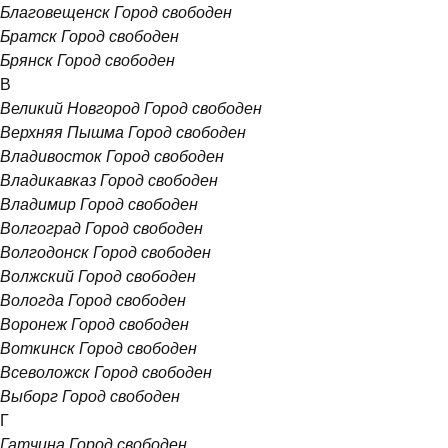
Благовещенск
Город свободен
Братск
Город свободен
Брянск
Город свободен
В
Великий Новгород
Город свободен
Верхняя Пышма
Город свободен
Владивосток
Город свободен
Владикавказ
Город свободен
Владимир
Город свободен
Волгоград
Город свободен
Волгодонск
Город свободен
Волжский
Город свободен
Вологда
Город свободен
Воронеж
Город свободен
Воткинск
Город свободен
Всеволожск
Город свободен
Выборг
Город свободен
Г
Гатчина
Город свободен