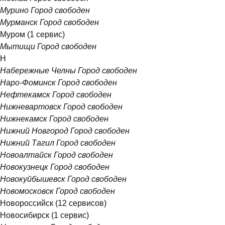
Мурино
Город свободен
Мурманск
Город свободен
Муром
(1 сервис)
Мытищи
Город свободен
Н
Набережные Челны
Город свободен
Наро-Фоминск
Город свободен
Нефтекамск
Город свободен
Нижневартовск
Город свободен
Нижнекамск
Город свободен
Нижний Новгород
Город свободен
Нижний Тагил
Город свободен
Новоалтайск
Город свободен
Новокузнецк
Город свободен
Новокуйбышевск
Город свободен
Новомосковск
Город свободен
Новороссийск
(12 сервисов)
Новосибирск
(1 сервис)