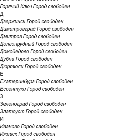
Горячий Ключ
Город свободен
Д
Дзержинск
Город свободен
Димитровград
Город свободен
Дмитров
Город свободен
Долгопрудный
Город свободен
Домодедово
Город свободен
Дубна
Город свободен
Дюртюли
Город свободен
Е
Екатеринбург
Город свободен
Ессентуки
Город свободен
З
Зеленоград
Город свободен
Златоуст
Город свободен
И
Иваново
Город свободен
Ижевск
Город свободен