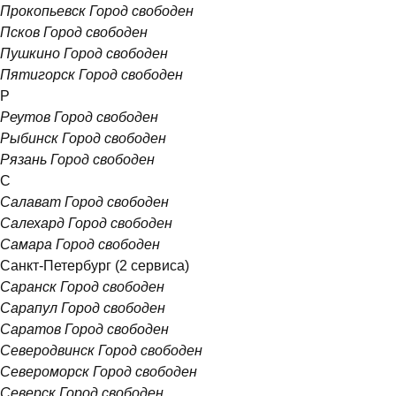
Прокопьевск
Город свободен
Псков
Город свободен
Пушкино
Город свободен
Пятигорск
Город свободен
Р
Реутов
Город свободен
Рыбинск
Город свободен
Рязань
Город свободен
С
Салават
Город свободен
Салехард
Город свободен
Самара
Город свободен
Санкт-Петербург
(2 сервиса)
Саранск
Город свободен
Сарапул
Город свободен
Саратов
Город свободен
Северодвинск
Город свободен
Североморск
Город свободен
Северск
Город свободен