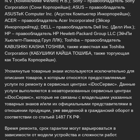
N.V. (Конинклийке Филипс Н.В.); Sony – правообладатель Sony
Corporation (Сони Корпорейшн); ASUS – правообладатель
ASUSTeK Computer Inc. (Асустек Компьютер Инкорпорейшн);
ACER – правообладатель Acer Incorporated (Эйсер
Инкорпорейтед); DELL – правообладатель Dell Inc. (Делл Инк.);
HP – правообладатель HP Hewlett-Packard Group LLC (ЭйчПи
Хьюлетт-Паккард Груп ЛЛК); Toshiba – правообладатель
KABUSHIKI KAISHA TOSHIBA, также известная как Toshiba
Corporation (КАБУШИКИ КАЙША ТОШИБА, также торгующая
как Тосиба Корпорейшн).
Упомянутые товарные знаки используются исключительно для
описания товаров, к которым относятся предоставляемые
услуги по ремонту в сервисных центрах «iDocСервис». Данные
услуги выполняются в неавторизованных сервисных центрах
«iDocСервис», которые не связаны с владельцами указанных
товарных знаков и/или их официальными представителями в
отношении продукции, уже введенной в гражданский оборот в
соответствии со статьей 1487 ГК РФ.
Время ремонта, срок гарантии могут варьироваться в
зависимости от модели устройства и сложности работ.