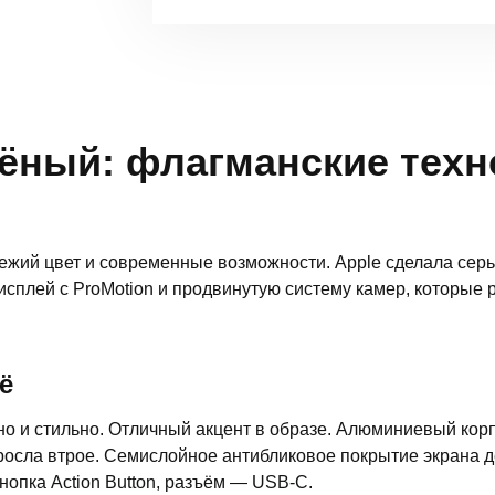
елёный: флагманские тех
вежий цвет и современные возможности. Apple сделала сер
исплей с ProMotion и продвинутую систему камер, которые
ё
о и стильно. Отличный акцент в образе. Алюминиевый кор
росла втрое. Семислойное антибликовое покрытие экрана 
опка Action Button, разъём — USB-C.