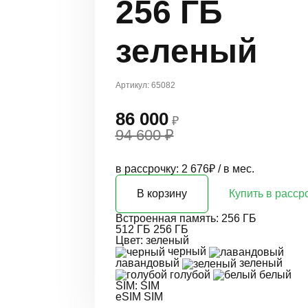
256 ГБ
зеленый
Артикул: 65082
86 000
₽
94 600 ₽
в рассрочку: 2 676₽ / в мес.
В корзину
Купить в расср
Встроенная память:
256 ГБ
512 ГБ
256 ГБ
Цвет:
зеленый
черный
лавандовый
зеленый
голубой
белый
SIM:
SIM
eSIM
SIM