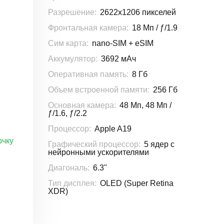
Разрешение:
2622x1206 пикселей
Фронтальная камера:
18 Мп / ƒ/1.9
Сим карта:
nano-SIM + eSIM
Аккумулятор:
3692 мАч
Оперативная память:
8 Гб
Объем встроенной памяти:
256 Гб
Основная камера:
48 Мп, 48 Мп /
ƒ/1.6, ƒ/2.2
Процессор:
Apple A19
очку
Графический процессор:
5 ядер с
нейронными ускорителями
Диагональ:
6.3"
Тип дисплея:
OLED (Super Retina
XDR)