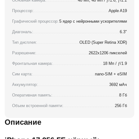
Основная камера:
48 Мп, 48 Мп / ƒ/1.6, ƒ/2.2
Процессор:
Apple A19
Графический процессор:
5 ядер с нейронными ускорителями
Диагональ:
6.3"
Тип дисплея:
OLED (Super Retina XDR)
Разрешение:
2622x1206 пикселей
Фронтальная камера:
18 Мп / ƒ/1.9
Сим карта:
nano-SIM + eSIM
Аккумулятор:
3692 мАч
Оперативная память:
8 Гб
Объем встроенной памяти:
256 Гб
Описание