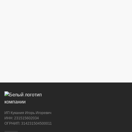
ИП Кукания Игорь Игоревич
ИНН: 231515602034
ОГРНИП: 314231504500011