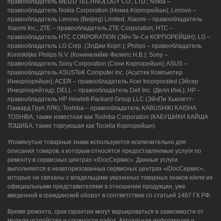
правообладатель MEIZU TECHNOLOGY CO., LTD.; Nokia –
правообладатель Nokia Corporation (Нокиа Корпорейшн); Lenovo –
правообладатель Lenovo (Beijing) Limited; Xiaomi – правообладатель
Xiaomi Inc.; ZTE – правообладатель ZTE Corporation; HTC –
правообладатель HTC CORPORATION (Эйч-Ти-Си КОРПОРЕЙШН); LG –
правообладатель LG Corp. (ЭлДжи Корп.); Philips – правообладатель
Koninklijke Philips N.V. (Конинклийке Филипс Н.В.); Sony –
правообладатель Sony Corporation (Сони Корпорейшн); ASUS –
правообладатель ASUSTeK Computer Inc. (Асустек Компьютер
Инкорпорейшн); ACER – правообладатель Acer Incorporated (Эйсер
Инкорпорейтед); DELL – правообладатель Dell Inc. (Делл Инк.); HP –
правообладатель HP Hewlett-Packard Group LLC (ЭйчПи Хьюлетт-
Паккард Груп ЛЛК); Toshiba – правообладатель KABUSHIKI KAISHA
TOSHIBA, также известная как Toshiba Corporation (КАБУШИКИ КАЙША
ТОШИБА, также торгующая как Тосиба Корпорейшн).
Упомянутые товарные знаки используются исключительно для
описания товаров, к которым относятся предоставляемые услуги по
ремонту в сервисных центрах «iDocСервис». Данные услуги
выполняются в неавторизованных сервисных центрах «iDocСервис»,
которые не связаны с владельцами указанных товарных знаков и/или их
официальными представителями в отношении продукции, уже
введенной в гражданский оборот в соответствии со статьей 1487 ГК РФ.
Время ремонта, срок гарантии могут варьироваться в зависимости от
модели устройства и сложности работ. Актуальная информация о