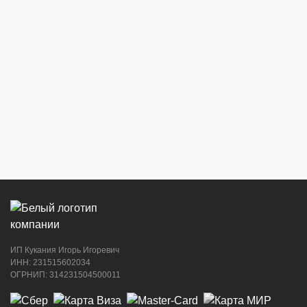
ИП Кукания Игорь Игоревич
ИНН: 231515602034
ОГРНИП: 314231504500011