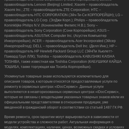
правообладатель Lenovo (Beijing) Limited; Xiaomi – правообладатель
Xiaomi Inc.; ZTE – правообладатель ZTE Corporation; HTC –
правообладатель HTC CORPORATION (Эйч-Ти-Си КОРПОРЕЙШН); LG –
правообладатель LG Corp. (ЭлДжи Корп.); Philips – правообладатель
Koninklijke Philips N.V. (Конинклийке Филипс Н.В.); Sony –
правообладатель Sony Corporation (Сони Корпорейшн); ASUS –
правообладатель ASUSTeK Computer Inc. (Асустек Компьютер
Инкорпорейшн); ACER – правообладатель Acer Incorporated (Эйсер
Инкорпорейтед); DELL – правообладатель Dell Inc. (Делл Инк.); HP –
правообладатель HP Hewlett-Packard Group LLC (ЭйчПи Хьюлетт-
Паккард Груп ЛЛК); Toshiba – правообладатель KABUSHIKI KAISHA
TOSHIBA, также известная как Toshiba Corporation (КАБУШИКИ КАЙША
ТОШИБА, также торгующая как Тосиба Корпорейшн).
Упомянутые товарные знаки используются исключительно для
описания товаров, к которым относятся предоставляемые услуги по
ремонту в сервисных центрах «iDocСервис». Данные услуги
выполняются в неавторизованных сервисных центрах «iDocСервис»,
которые не связаны с владельцами указанных товарных знаков и/или их
официальными представителями в отношении продукции, уже
введенной в гражданский оборот в соответствии со статьей 1487 ГК РФ.
Время ремонта, срок гарантии могут варьироваться в зависимости от
модели устройства и сложности работ. Актуальная информация о
моделях, комплектациях, наличии, ценах, возможных скидках и условиях