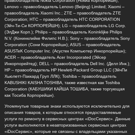
правообладатель Nokia Corporation (Нокиа Корпорейшн);
Lenovo – правообладатель Lenovo (Beijing) Limited; Xiaomi –
правообладатель Xiaomi Inc.; ZTE – правообладатель ZTE
Corporation; HTC – правообладатель HTC CORPORATION
(Эйч-Ти-Си КОРПОРЕЙШН); LG – правообладатель LG Corp.
(ЭлДжи Корп.); Philips – правообладатель Koninklijke Philips
N.V. (Конинклийке Филипс Н.В.); Sony – правообладатель Sony
Corporation (Сони Корпорейшн); ASUS – правообладатель
ASUSTeK Computer Inc. (Асустек Компьютер Инкорпорейшн);
ACER – правообладатель Acer Incorporated (Эйсер
Инкорпорейтед); DELL – правообладатель Dell Inc. (Делл Инк.);
HP – правообладатель HP Hewlett-Packard Group LLC (ЭйчПи
Хьюлетт-Паккард Груп ЛЛК); Toshiba – правообладатель
KABUSHIKI KAISHA TOSHIBA, также известная как Toshiba
Corporation (КАБУШИКИ КАЙША ТОШИБА, также торгующая
как Тосиба Корпорейшн).
Упомянутые товарные знаки используются исключительно для
описания товаров, к которым относятся предоставляемые
услуги по ремонту в сервисных центрах «iDocСервис». Данные
услуги выполняются в неавторизованных сервисных центрах
«iDocСервис», которые не связаны с владельцами указанных