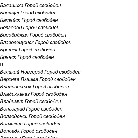
Балашиха
Город свободен
Барнаул
Город свободен
Батайск
Город свободен
Белгород
Город свободен
Биробиджан
Город свободен
Благовещенск
Город свободен
Братск
Город свободен
Брянск
Город свободен
В
Великий Новгород
Город свободен
Верхняя Пышма
Город свободен
Владивосток
Город свободен
Владикавказ
Город свободен
Владимир
Город свободен
Волгоград
Город свободен
Волгодонск
Город свободен
Волжский
Город свободен
Вологда
Город свободен