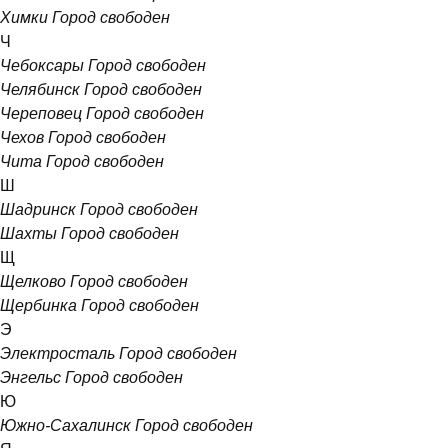
Химки
Город свободен
Ч
Чебоксары
Город свободен
Челябинск
Город свободен
Череповец
Город свободен
Чехов
Город свободен
Чита
Город свободен
Ш
Шадринск
Город свободен
Шахты
Город свободен
Щ
Щелково
Город свободен
Щербинка
Город свободен
Э
Электросталь
Город свободен
Энгельс
Город свободен
Ю
Южно-Сахалинск
Город свободен