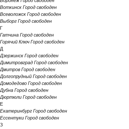
Воронеж
Город свободен
Воткинск
Город свободен
Всеволожск
Город свободен
Выборг
Город свободен
Г
Гатчина
Город свободен
Горячий Ключ
Город свободен
Д
Дзержинск
Город свободен
Димитровград
Город свободен
Дмитров
Город свободен
Долгопрудный
Город свободен
Домодедово
Город свободен
Дубна
Город свободен
Дюртюли
Город свободен
Е
Екатеринбург
Город свободен
Ессентуки
Город свободен
З