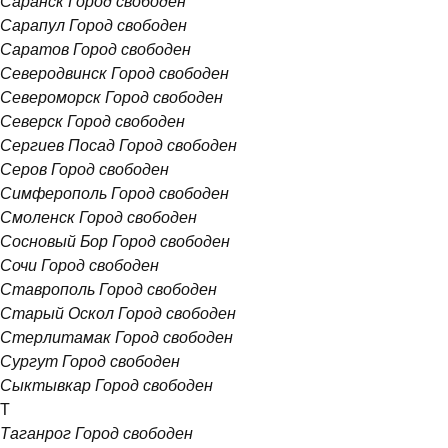
Саранск
Город свободен
Сарапул
Город свободен
Саратов
Город свободен
Северодвинск
Город свободен
Североморск
Город свободен
Северск
Город свободен
Сергиев Посад
Город свободен
Серов
Город свободен
Симферополь
Город свободен
Смоленск
Город свободен
Сосновый Бор
Город свободен
Сочи
Город свободен
Ставрополь
Город свободен
Старый Оскол
Город свободен
Стерлитамак
Город свободен
Сургут
Город свободен
Сыктывкар
Город свободен
Т
Таганрог
Город свободен