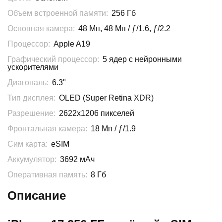
Объем встроенной памяти:
256 Гб
Основная камера:
48 Мп, 48 Мп / ƒ/1.6, ƒ/2.2
Процессор:
Apple A19
Графический процессор:
5 ядер с нейронными
ускорителями
Диагональ:
6.3"
Тип дисплея:
OLED (Super Retina XDR)
Разрешение:
2622x1206 пикселей
Фронтальная камера:
18 Мп / ƒ/1.9
Сим карта:
eSIM
Аккумулятор:
3692 мАч
Оперативная память:
8 Гб
Описание