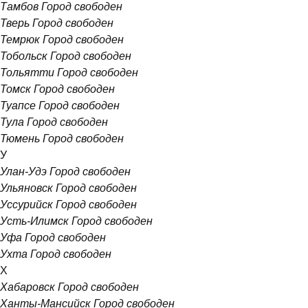
Тамбов
Город свободен
Тверь
Город свободен
Темрюк
Город свободен
Тобольск
Город свободен
Тольятти
Город свободен
Томск
Город свободен
Туапсе
Город свободен
Тула
Город свободен
Тюмень
Город свободен
У
Улан-Удэ
Город свободен
Ульяновск
Город свободен
Уссурийск
Город свободен
Усть-Илимск
Город свободен
Уфа
Город свободен
Ухта
Город свободен
Х
Хабаровск
Город свободен
Ханты-Мансийск
Город свободен