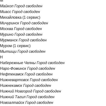
М
Майкоп
Город свободен
Миасс
Город свободен
Михайловка
(1 сервис)
Мичуринск
Город свободен
Москва
Город свободен
Мурино
Город свободен
Мурманск
Город свободен
Муром
(1 сервис)
Мытищи
Город свободен
Н
Набережные Челны
Город свободен
Наро-Фоминск
Город свободен
Нефтекамск
Город свободен
Нижневартовск
Город свободен
Нижнекамск
Город свободен
Нижний Новгород
Город свободен
Нижний Тагил
Город свободен
Новоалтайск
Город свободен