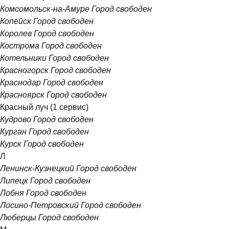
Комсомольск-на-Амуре
Город свободен
Копейск
Город свободен
Королев
Город свободен
Кострома
Город свободен
Котельники
Город свободен
Красногорск
Город свободен
Краснодар
Город свободен
Красноярск
Город свободен
Красный луч
(1 сервис)
Кудрово
Город свободен
Курган
Город свободен
Курск
Город свободен
Л
Ленинск-Кузнецкий
Город свободен
Липецк
Город свободен
Лобня
Город свободен
Лосино-Петровский
Город свободен
Люберцы
Город свободен