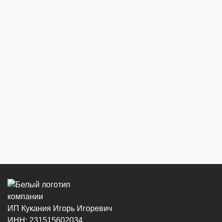
ИП Кукания Игорь Игоревич
ИНН: 231515602034