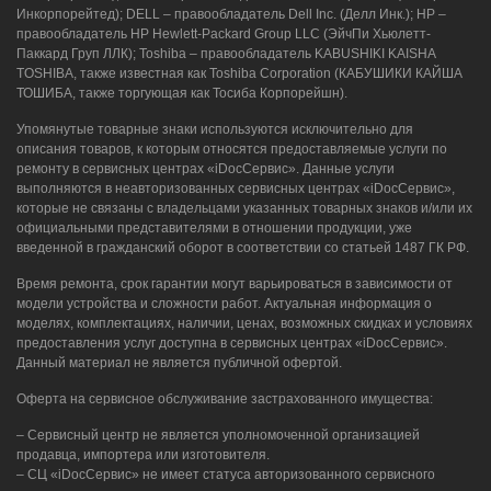
Инкорпорейтед); DELL – правообладатель Dell Inc. (Делл Инк.); HP –
правообладатель HP Hewlett-Packard Group LLC (ЭйчПи Хьюлетт-
Паккард Груп ЛЛК); Toshiba – правообладатель KABUSHIKI KAISHA
TOSHIBA, также известная как Toshiba Corporation (КАБУШИКИ КАЙША
ТОШИБА, также торгующая как Тосиба Корпорейшн).
Упомянутые товарные знаки используются исключительно для
описания товаров, к которым относятся предоставляемые услуги по
ремонту в сервисных центрах «iDocСервис». Данные услуги
выполняются в неавторизованных сервисных центрах «iDocСервис»,
которые не связаны с владельцами указанных товарных знаков и/или их
официальными представителями в отношении продукции, уже
введенной в гражданский оборот в соответствии со статьей 1487 ГК РФ.
Время ремонта, срок гарантии могут варьироваться в зависимости от
модели устройства и сложности работ. Актуальная информация о
моделях, комплектациях, наличии, ценах, возможных скидках и условиях
предоставления услуг доступна в сервисных центрах «iDocСервис».
Данный материал не является публичной офертой.
Оферта на сервисное обслуживание застрахованного имущества:
– Сервисный центр не является уполномоченной организацией
продавца, импортера или изготовителя.
– СЦ «iDocСервис» не имеет статуса авторизованного сервисного