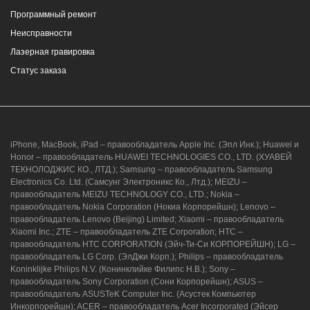
Программный ремонт
Неисправности
Лазерная гравировка
Статус заказа
iPhone, MacBook, iPad – правообладатель Apple Inc. (Эпл Инк.); Huawei и
Honor – правообладатель HUAWEI TECHNOLOGIES CO., LTD. (ХУАВЕЙ
ТЕКНОЛОДЖИС КО., ЛТД.); Samsung – правообладатель Samsung
Electronics Co. Ltd. (Самсунг Электроникс Ко., Лтд.); MEIZU –
правообладатель MEIZU TECHNOLOGY CO., LTD.; Nokia –
правообладатель Nokia Corporation (Нокиа Корпорейшн); Lenovo –
правообладатель Lenovo (Beijing) Limited; Xiaomi – правообладатель
Xiaomi Inc.; ZTE – правообладатель ZTE Corporation; HTC –
правообладатель HTC CORPORATION (Эйч-Ти-Си КОРПОРЕЙШН); LG –
правообладатель LG Corp. (ЭлДжи Корп.); Philips – правообладатель
Koninklijke Philips N.V. (Конинклийке Филипс Н.В.); Sony –
правообладатель Sony Corporation (Сони Корпорейшн); ASUS –
правообладатель ASUSTeK Computer Inc. (Асустек Компьютер
Инкорпорейшн); ACER – правообладатель Acer Incorporated (Эйсер