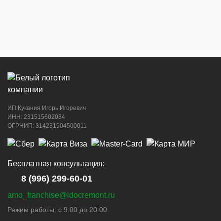
ИП Кукания Игорь Игоревич
ИНН: 231515602034
ОГРНИП: 314231504500011
Бесплатная консультация:
8 (996) 299-60-01
amo_franchise@idocremont.ru
Режим работы: с 9:00 до 20:00