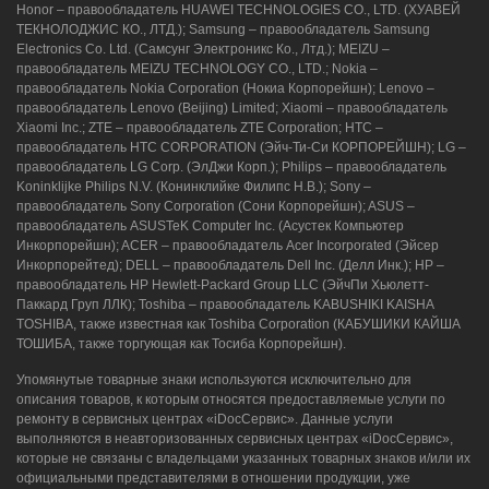
Honor – правообладатель HUAWEI TECHNOLOGIES CO., LTD. (ХУАВЕЙ
ТЕКНОЛОДЖИС КО., ЛТД.); Samsung – правообладатель Samsung
Electronics Co. Ltd. (Самсунг Электроникс Ко., Лтд.); MEIZU –
правообладатель MEIZU TECHNOLOGY CO., LTD.; Nokia –
правообладатель Nokia Corporation (Нокиа Корпорейшн); Lenovo –
правообладатель Lenovo (Beijing) Limited; Xiaomi – правообладатель
Xiaomi Inc.; ZTE – правообладатель ZTE Corporation; HTC –
правообладатель HTC CORPORATION (Эйч-Ти-Си КОРПОРЕЙШН); LG –
правообладатель LG Corp. (ЭлДжи Корп.); Philips – правообладатель
Koninklijke Philips N.V. (Конинклийке Филипс Н.В.); Sony –
правообладатель Sony Corporation (Сони Корпорейшн); ASUS –
правообладатель ASUSTeK Computer Inc. (Асустек Компьютер
Инкорпорейшн); ACER – правообладатель Acer Incorporated (Эйсер
Инкорпорейтед); DELL – правообладатель Dell Inc. (Делл Инк.); HP –
правообладатель HP Hewlett-Packard Group LLC (ЭйчПи Хьюлетт-
Паккард Груп ЛЛК); Toshiba – правообладатель KABUSHIKI KAISHA
TOSHIBA, также известная как Toshiba Corporation (КАБУШИКИ КАЙША
ТОШИБА, также торгующая как Тосиба Корпорейшн).
Упомянутые товарные знаки используются исключительно для
описания товаров, к которым относятся предоставляемые услуги по
ремонту в сервисных центрах «iDocСервис». Данные услуги
выполняются в неавторизованных сервисных центрах «iDocСервис»,
которые не связаны с владельцами указанных товарных знаков и/или их
официальными представителями в отношении продукции, уже